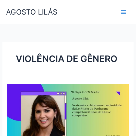
Skip
AGOSTO LILÁS
to
content
VIOLÊNCIA DE GÊNERO
TRABALHO
REPRODUTIVO
E
VIOLÊNCIA
CONTRA
A
MULHE: