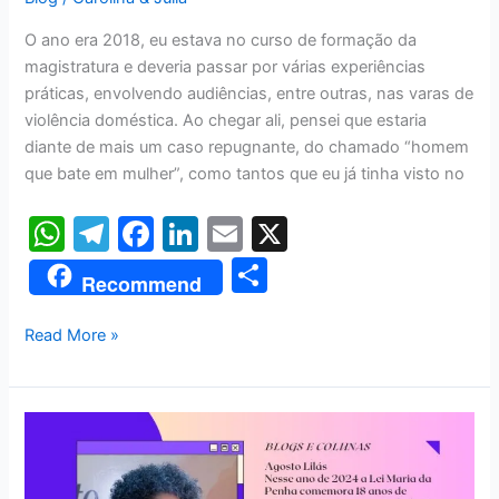
O ano era 2018, eu estava no curso de formação da
magistratura e deveria passar por várias experiências
práticas, envolvendo audiências, entre outras, nas varas de
violência doméstica. Ao chegar ali, pensei que estaria
diante de mais um caso repugnante, do chamado “homem
que bate em mulher”, como tantos que eu já tinha visto no
W
T
F
Li
E
X
h
el
a
n
m
S
Recommend
at
e
c
k
ai
h
s
gr
e
e
l
ar
Read More »
A
a
b
dI
e
p
m
o
n
AGOSTO
p
o
LILÁS
k