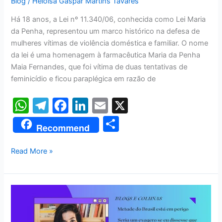
Blog
/
Heloisa Gaspar Martins Tavares
Há 18 anos, a Lei nº 11.340/06, conhecida como Lei Maria
da Penha, representou um marco histórico na defesa de
mulheres vítimas de violência doméstica e familiar. O nome
da lei é uma homenagem à farmacêutica Maria da Penha
Maia Fernandes, que foi vítima de duas tentativas de
feminicídio e ficou paraplégica em razão de
W
T
F
Li
E
X
h
el
a
n
m
S
Recommend
at
e
c
k
ai
h
s
gr
e
e
l
ar
Read More »
A
a
b
dI
e
p
m
o
n
METADE
p
o
DO
k
BRASIL