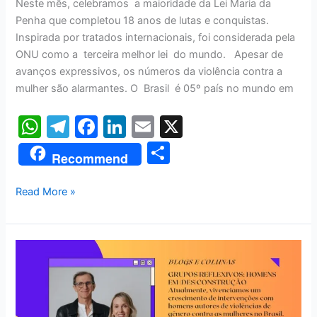
Neste mês, celebramos a maioridade da Lei Maria da
Penha que completou 18 anos de lutas e conquistas.
Inspirada por tratados internacionais, foi considerada pela
ONU como a terceira melhor lei do mundo. Apesar de
avanços expressivos, os números da violência contra a
mulher são alarmantes. O Brasil é 05º país no mundo em
W
T
F
Li
E
X
h
el
a
n
m
S
Recommend
at
e
c
k
ai
h
s
gr
e
e
l
ar
Read More »
A
a
b
dI
e
p
m
o
n
GRUPOS
p
o
REFLEXIVOS:
k
HOMENS
EM
(DES)CONSTRUÇÃO