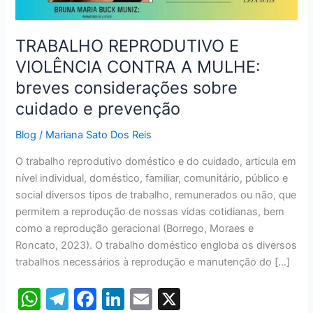
breves
considerações
sobre
TRABALHO REPRODUTIVO E
cuidado
VIOLÊNCIA CONTRA A MULHE:
e
breves considerações sobre
prevenção
cuidado e prevenção
Blog
/
Mariana Sato Dos Reis
O trabalho reprodutivo doméstico e do cuidado, articula em
nível individual, doméstico, familiar, comunitário, público e
social diversos tipos de trabalho, remunerados ou não, que
permitem a reprodução de nossas vidas cotidianas, bem
como a reprodução geracional (Borrego, Moraes e
Roncato, 2023). O trabalho doméstico engloba os diversos
trabalhos necessários à reprodução e manutenção do […]
W
T
F
Li
E
X