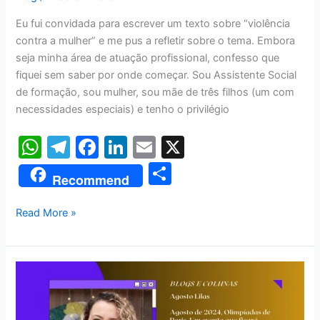
Eu fui convidada para escrever um texto sobre “violência
contra a mulher” e me pus a refletir sobre o tema. Embora
seja minha área de atuação profissional, confesso que
fiquei sem saber por onde começar. Sou Assistente Social
de formação, sou mulher, sou mãe de três filhos (um com
necessidades especiais) e tenho o privilégio
W
T
F
Li
E
X
h
el
a
n
m
S
Recommend
at
e
c
k
ai
h
s
gr
e
e
l
ar
Read More »
A
a
b
dI
e
p
m
o
n
AGOSTO
p
o
LILÁS
k
&