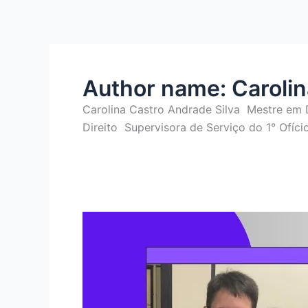
Skip
to
content
Author name: Carolina
Carolina Castro Andrade Silva
Mestre em 
Direito
Supervisora de Serviço do 1° Ofíci
FILHO
QUE
BATE
EM
MÃE